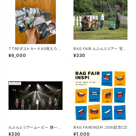
TTREポストカード40枚入り完
RAG FAIR んふんふツアー 写真
全セット
撮影ムービー 03
¥6,000
¥330
んふんふツアームービー 健一ん
RAG FAIR/INSPi 20th記念CD
ふんふ説明編 02
¥330
¥1,000