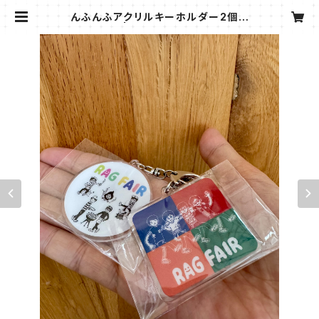
んふんふアクリルキーホルダー2個セ
ット | RAG FAIR shop