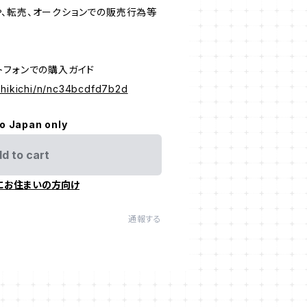
、転売、オークションでの販売行為等
トフォンでの購入ガイド
_hikichi/n/nc34bcdfd7b2d
to Japan only
d to cart
にお住まいの方向け
通報する