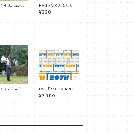
FAIR んふんふツ
RAG FAIR んふんふツ
写真撮影ムービー
アー 写真撮影ムービー
0
¥330
03
FAIR んふんふツ
DVD「RAG FAIR & IN
写真撮影ムービー
SPi 20周年感謝LIVE
0
¥7,700
~ Love is here ~」