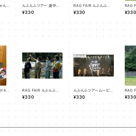
ゃんけ
んふんふツアー 道中オ
RAG FAIR んふんふツ
RAG 
フムービー03
アー 写真撮影ムービー
アー 
¥330
¥330
¥33
01
02
ド40
RAG FAIR んふんふツ
んふんふツアームービ
RAG 
アー 写真撮影ムービー
ー 健一んふんふ説明編
アー 
¥330
¥330
¥33
01
01
02