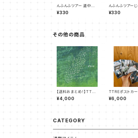
んふんふツアー 道中オ
んふんふツアーじ
フムービー01
んトーク総集編
¥330
¥330
その他の商品
【送料おまとめ！】TTRE
TTREポストカー
3rdアルバム「ブラーリ」
枚入り完全セット
¥4,000
¥6,000
&ブラーリブックセット
CATEGORY