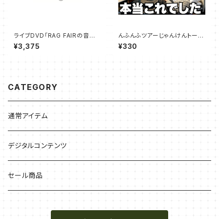
ライブDVD「RAG FAIRの音楽
んふんふツアーじゃんけんトーク
室その6」25%オフSALE
総集編
¥3,375
¥330
CATEGORY
通常アイテム
デジタルコンテンツ
セール商品