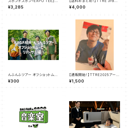
ズボンドズボン『EXPO TEE』ラ
【送料おまとめ！】TTRE 3rdア
イトピンク
ルバム「ブラーリ」&ブラーリブッ
¥3,285
¥4,000
クセット
んふんふツアー オフショットムー
【通販開始！】TTRE2025アー写
ビー 01
クリアファイルB
¥300
¥1,500