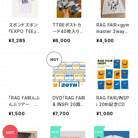
ズボンドズボン
TTREポストカ
RAG FAIR×gym
『EXPO TEE』ホ
ード40枚入り完
master 2way
ワイト
全セット
ショルダーバッグ
¥3,285
¥6,000
¥4,500
「RAG FAIRんふ
DVD「RAG FAIR
RAG FAIR/INSP
んふツアー ボ
& INSPi 20周年
i 20th記念CD
ツトカード」
感謝LIVE ~ Lov
¥1,500
¥7,700
¥1,000
e is here ~」