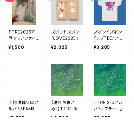
TTRE2025アー
ズボンドズボン
ズボンドズボン
写クリアファイル
「LOVE2025」
『ラブTEE』アッ
A
ケース付きオリ
シュ
¥1,500
¥2,025
¥3,285
ジナル アクリル
スタンド
引地洋輔ソロア
【送料おまと
TTRE 3rdアル
ルバム「FAMIL
め！】TTRE 3rd
バム「ブラーリ」
Y」
アルバム「ブラー
¥3,055
¥4,000
¥3,000
リ」&ブラーリブッ
クセット