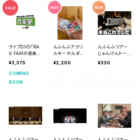
ライブDVD「RA
んふんふアクリ
んふんふツアー
G FAIRの音楽室
ルキーホルダー
じゃんけんトー
その6」25%オフ
2個セット
ク総集編
¥3,375
¥2,200
¥330
SALE
COMING
SOON
んふんふツアー
んふんふツアー
んふんふツアー